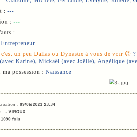
Claudine
, M
ichèle, Fernande, Evelyne, Juliett
 :
---
ion
:
---
ts :
---
:
Entrepreneur
:
c'es
t un peu Dallas ou Dynastie à vous de voir
😉
?
(avec Karine),
Mickaël
(
avec Joëlle),
Angélique
(a
ve
n ma possession :
Naissance
création :
09/06/2021 23:34
e :
- VIROUX
e
1090 fois