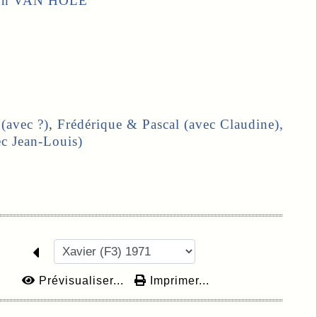
e, Gh VAN HOLE
 (avec ?)
,
Frédérique
&
Pascal
(avec Claudine),
c Jean-Louis)
Prévisualiser...
Imprimer...