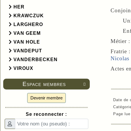
HER
Conjoint
KRAWCZUK
Un
LARGHERO
Enfan
VAN GEEM
Métier 
VAN HOLE
Fratrie 
VANDEPUT
Nicolas
VANDERBECKEN
Actes e
VIROUX
Espace membres

Devenir membre
Date de 
Catégori
Se reconnecter :
Page lu