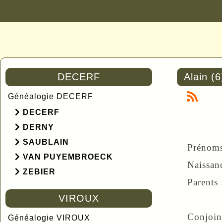
DECERF
Alain (
Généalogie DECERF
DECERF
DERNY
SAUBLAIN
Prénom
VAN PUYEMBROECK
Naissan
ZEBIER
Parents
VIROUX
Raym
Conjoin
Généalogie VIROUX