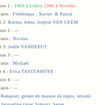
ion 1
:
1969 à Lillois
1986 à Nivelles
ts :
Frédérique
,
Xavier
&
Pascal
t 2:
Karine
, Irène, Sophie VAN GEEM
ion 2 :
---
ts :
Nicolas
t 3:
Joëlle
VANDEPUT
on 3 : ---
ts :
Mickaël
 4 :
Erica TASTENHOYE
on 4 : ---
ts :
---
:
Banquier, gérant de maison de repos, retraité
:
Jacqueline (avec Simon),
Serge