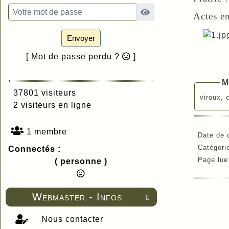
Actes e
Envoyer
[ Mot de passe perdu ?
]
M
37801 visiteurs
viroux, 
2 visiteurs en ligne
1 membre
Date de 
Catégori
Connectés :
Page lu
( personne )
Webmaster - Infos

Nous contacter