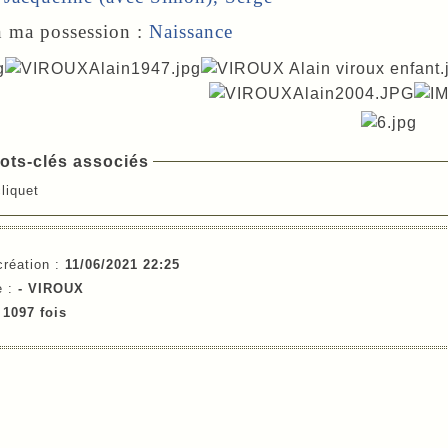
n ma possession :
Naissance
ots-clés associés
cliquet
création :
11/06/2021 22:25
e :
- VIROUX
e
1097 fois