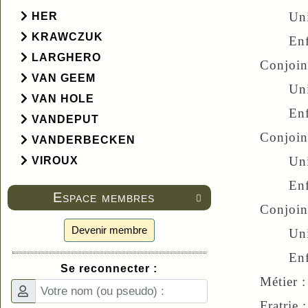
Un
HER
KRAWCZUK
Enfan
LARGHERO
Conjoin
VAN GEEM
Un
VAN HOLE
Enfan
VANDEPUT
Conjoin
VANDERBECKEN
Uni
VIROUX
Enfan
Espace membres

Conjoint
Devenir membre
Uni
Enfan
Se reconnecter :
Métier 
Fratrie 