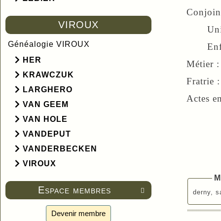
Conjoint
VIROUX
Un
Généalogie VIROUX
Enfan
HER
Métier :
KRAWCZUK
Fratrie 
LARGHERO
Actes e
VAN GEEM
VAN HOLE
VANDEPUT
VANDERBECKEN
VIROUX
M
Espace membres

derny, s
Devenir membre