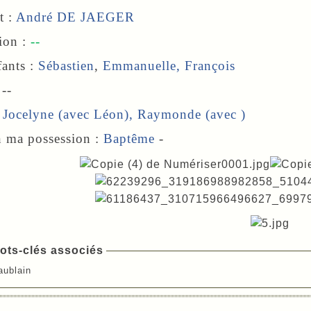
 :
André DE JAEGER
ion
:
--
ts :
Sébastien
,
Emmanuelle, François
 --
:
Jocelyne
(avec Léon),
Raymonde
(avec )
n ma possession :
Baptême
-
ots-clés associés
aublain