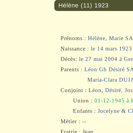
Hélène (11) 1923
Prénoms :
Hélène, Marie 
Naissance :
le 14 mars 1923
Décès:
le 27 mai 2004 à Ge
Parents :
Léon
Gh Désiré 
Maria-Clara DUJA
Conjoint :
Léon
, Désiré, 
Union
:
01-12-1945 à 
Enfants :
Jocelyne
&
C
Métier :
--
Fratrie : Jean