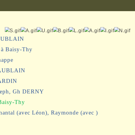
SAUBLAIN
 à
Baisy-Thy
nappe
SAUBLAIN
RDIN
Joseph, Gh DERNY
Baisy-Thy
hantal
(
avec Léon),
Raymonde
(avec )